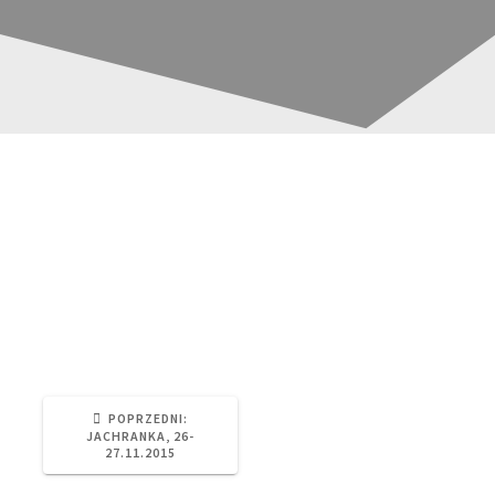
DSC06383
Nawigacja
wpisu
Eltest
27 września, 2017
0
POPRZEDNI
POPRZEDNI:
WPIS:
JACHRANKA, 26-
27.11.2015