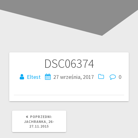
DSC06374
Nawigacja
wpisu
Eltest
27 września, 2017
0
POPRZEDNI
POPRZEDNI:
WPIS:
JACHRANKA, 26-
27.11.2015