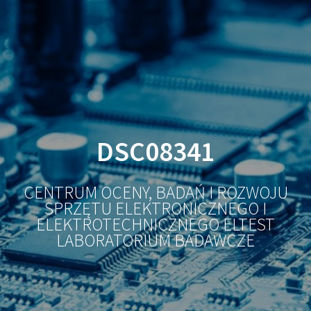
Przejdź
do
treści
DSC08341
CENTRUM OCENY, BADAŃ I ROZWOJU
SPRZĘTU ELEKTRONICZNEGO I
ELEKTROTECHNICZNEGO ELTEST
LABORATORIUM BADAWCZE