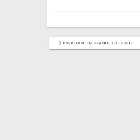
POPRZEDNI
POPRZEDNI:
JACHRANKA, 1-2.06.2017
WPIS: